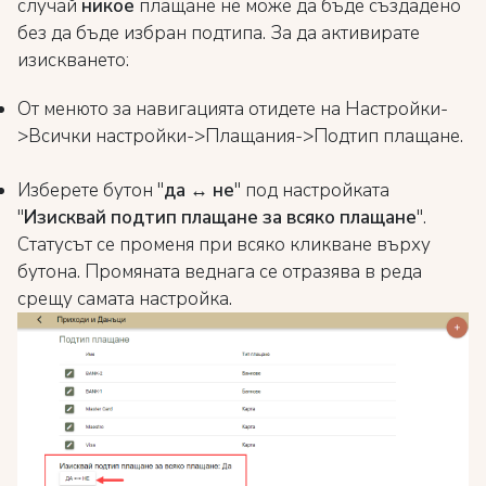
случай
никое
плащане не може да бъде създадено
без да бъде избран подтипа. За да активирате
изискването:
От менюто за навигацията отидете на Настройки-
>Всички настройки->Плащания->Подтип плащане.
Изберете бутон "
да ↔ не
" под настройката
"
Изисквай подтип плащане за всяко плащане
".
Статусът се променя при всяко кликване върху
бутона. Промяната веднага се отразява в реда
срещу самата настройка.