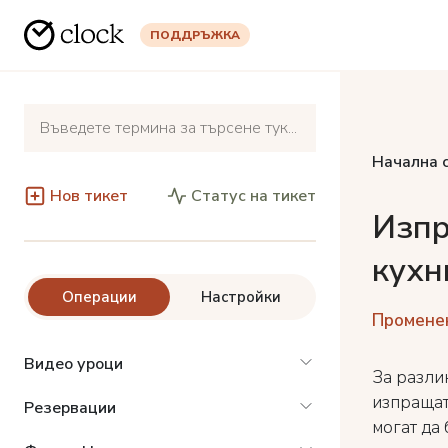
ПОДДРЪЖКА
Начална 
Нов тикет
Статус на тикет
Изпр
кухн
Операции
Настройки
Променен
Видео уроци
За разли
изпращат
Резервации
могат да 