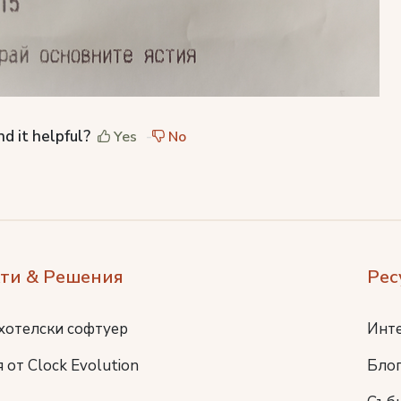
nd it helpful?
Yes
No
ти & Решения
Рес
хотелски софтуер
Инт
 от Clock Evolution
Бло