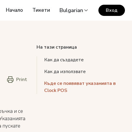
Начало
Тикети
Bulgarian
Вход
На тази страница
Как да създадете
Как да използвате
Print
Къде се появяват указанията в
Clock POS
ръчка и се
 Указанията
а пускате