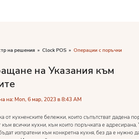
стр на решения
Clock POS
Операции с поръчки
ащане на Указания към
ите
а на: Mon, 6 мар, 2023 в 8:43 AM
ка от кухненските бележки, които съпътстват дадена по
 към всички кухни, към които поръчката е адресирана,
бъдат изпратени към конкретна кухня, без да е нужно д