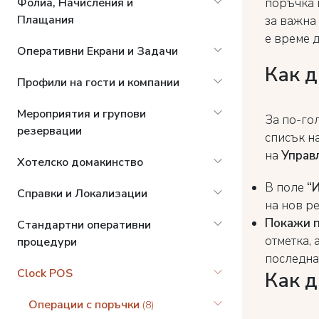
поръчка к
Фолиа, Начисления и
Плащания
за важна
е време д
Оперативни Екрани и Задачи
Как д
Профили на гости и компании
Мероприятия и групови
За по-го
резервации
списък на
на
Управл
Хотелско домакинство
В поле
“И
Справки и Локализации
на нов ре
Покажи п
Стандартни оперативни
отметка,
процедури
последна
Clock POS
Как д
Операции с поръчки
(8)