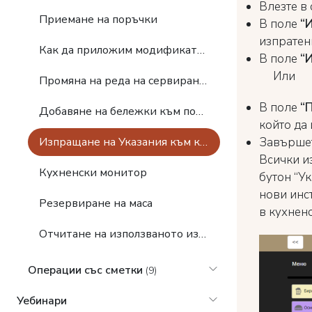
Влезте в 
Приемане на поръчки
В поле
“
изпратен
Как да приложим модификатор
В поле
“И
Или
Промяна на реда на сервиране в поръчката
В поле
“
Добавяне на бележки към поръчката
който да 
Завършет
Изпращане на Указания към кухните
Всички и
Кухненски монитор
бутон “Ук
нови инс
Резервиране на маса
в кухненс
Отчитане на използваното изхранване
Операции със сметки
(9)
Уебинари