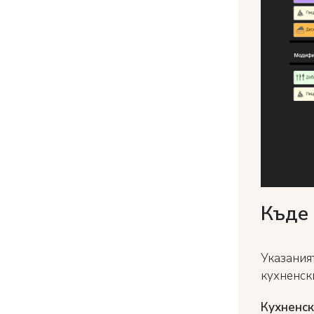
Къде 
Указаният
кухненск
Кухненск