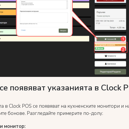
се появяват указанията в Clock 
а в Clock POS се появяват на кухненските монитори и н
ите бонове. Разгледайте примерите по-долу:
и монитор: