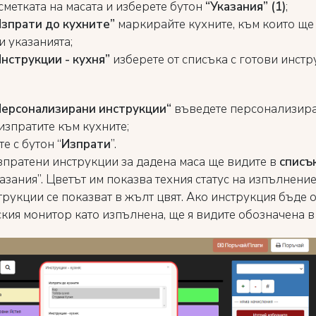
сметката на масата и изберете бутон
“Указания” (1)
;
Изпрати до кухните”
маркирайте кухните, към които ще
и указанията;
нструкции - кухня”
изберете от списъка с готови инст
Персонализирани инструкции“
въведете персонализиран
изпратите към кухните;
е с бутон “
Изпрати
”.
зпратени инструкции за дадена маса ще видите в
списък
азания”. Цветът им показва техния статус на изпълнение
трукции се показват в жълт цвят. Ако инструкция бъде 
кия монитор като изпълнена, ще я видите обозначена в 