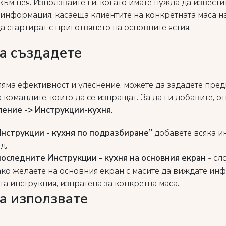
ъм нея. Използвайте ги, когато имате нужда да извести
 информация, касаеща клиентите на конкретната маса н
а стартират с приготвянето на основните ястия.
а създадете
ляма ефективност и улеснение, можете да зададете пре
 командите, които да се изпращат. За да ги добавите, о
ение -> Инструкции-кухня
.
нструкции - кухня по подразбиране”
добавете всяка и
д;
оследните Инструкции - кухня на основния екран
- сл
 ако желаете на основния екран с масите да виждате ин
та инструкция, изпратена за конкретна маса.
а използвате