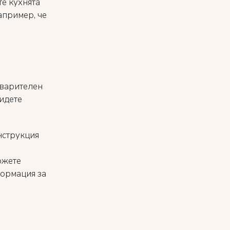
те кухнята
апример, че
дварителен
тидете
нструкция
ожете
формация за