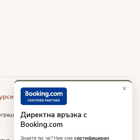
×
урси
Директна връзка с
еграции
Booking.com
г
Знаете ли, че? Ние сме
сертифициран