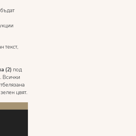
 бъдат
рукции
 текст,
а (2)
под
. Всички
отбелязана
зелен цвят.