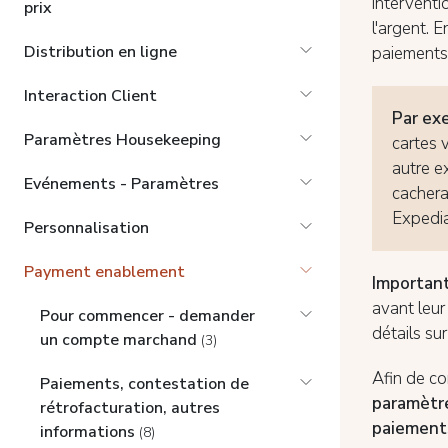
interventi
prix
l'argent. E
Distribution en ligne
paiements 
Interaction Client
Par ex
Paramètres Housekeeping
cartes 
autre e
Evénements - Paramètres
cachera
Expedia 
Personnalisation
Payment enablement
Importan
avant leur
Pour commencer - demander
détails sur
un compte marchand
(3)
Afin de co
Paiements, contestation de
paramètr
rétrofacturation, autres
paiement
informations
(8)