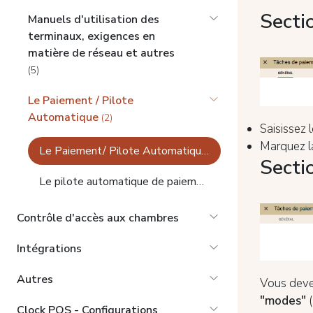
Secti
Manuels d'utilisation des
terminaux, exigences en
matière de réseau et autres
(5)
Le Paiement / Pilote
Automatique
(2)
Saisissez l
Marquez l
Le Paiement/ Pilote Automatique - Configurations
Secti
Le pilote automatique de paiement - Exemples de tâches
Contrôle d'accès aux chambres
Intégrations
Autres
Vous devez
"modes"
(
Clock POS - Configurations