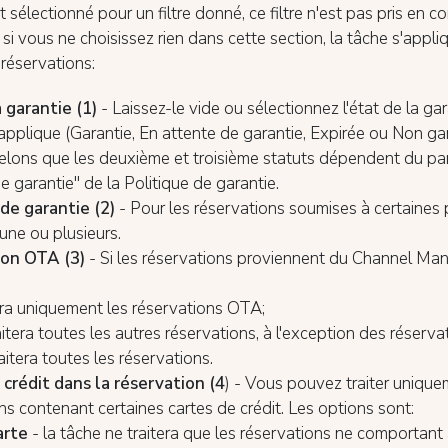
st sélectionné pour un filtre donné, ce filtre n'est pas pris en c
 si vous ne choisissez rien dans cette section, la tâche s'appli
 réservations:
a garantie (1)
- Laissez-le vide ou sélectionnez l'état de la ga
'applique (Garantie, En attente de garantie, Expirée ou Non ga
elons que les deuxième et troisième statuts dépendent du p
e garantie" de la Politique de garantie.
 de garantie (2)
- Pour les réservations soumises à certaines 
 une ou plusieurs.
ion OTA (3)
- Si les réservations proviennent du Channel Ma
tera uniquement les réservations OTA;
raitera toutes les autres réservations, à l'exception des réserv
traitera toutes les réservations.
 crédit dans la réservation (4
) - Vous pouvez traiter unique
ns contenant certaines cartes de crédit. Les options sont:
arte
- la tâche ne traitera que les réservations ne comportan