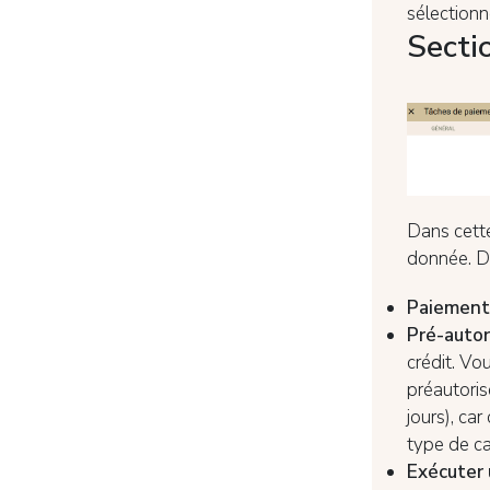
sélectionn
Secti
Dans cette
donnée. D
Paiemen
Pré-autor
crédit. Vo
préautori
jours), ca
type de ca
Exécuter 