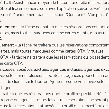
rédit. Il n'existe aucun moyen de facturer une telle réservation
t être utilisé en combinaison avec l'opération suivante: Exécute
 succès" uniquement dans la section "Que faire?". Voir plus d'
.
niquement
- la tâche ne traitera que les réservations comport
cartes, mais toutes marquées comme cartes clients, et aucun
А.
quement
- la tâche ne traitera que les réservations comportan
cartes, mais toutes marquées comme cartes ОТА (virtuelles).
t OTA
- la tâche ne traitera que les réservations qui possèdent
une carte OTA.
incluses, sociétés exclues, agences incluses, agences exc
z sélectionner plusieurs sociétés et agences pour chacun de c
pas de cliquer sur le bouton Ajouter lorsque vous avez sélect
 l'agence.
e traitera que les réservations dont le profil respectif a été sé
treprise ou agence. Toutes les autres réservations ne seront p
clura les réservations rattachées au profil de la société ou de