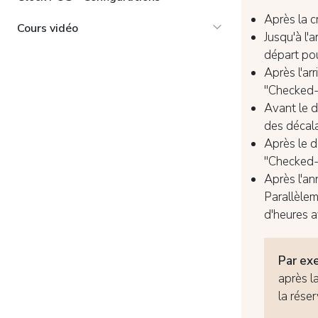
Après la c
Cours vidéo
Jusqu'à l'a
départ pou
Après l'ar
"Checked-in
Avant le d
des décal
Après le d
"Checked-o
Après l'an
Parallèle
d'heures a
Par ex
après l
la rése