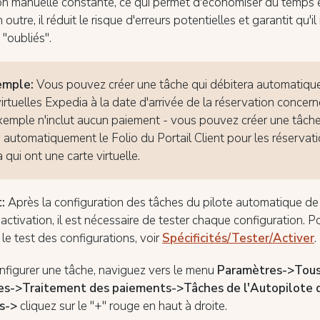
on manuelle constante, ce qui permet d'économiser du temps 
n outre, il réduit le risque d'erreurs potentielles et garantit qu'i
"oubliés".
emple:
Vous pouvez créer une tâche qui débitera automatiqu
virtuelles Expedia à la date d'arrivée de la réservation concer
xemple n'inclut aucun paiement - vous pouvez créer une tâche
 automatiquement le Folio du Portail Client pour les réservat
qui ont une carte virtuelle.
t:
Après la configuration des tâches du pilote automatique de
 activation, il est nécessaire de tester chaque configuration. P
 le test des configurations, voir
Spécificités/Tester/Activer
.
nfigurer une tâche, naviguez vers le menu
Paramètres->Tous
es->Traitement des paiements->Tâches de l'Autopilote 
s->
cliquez sur le "+" rouge en haut à droite.