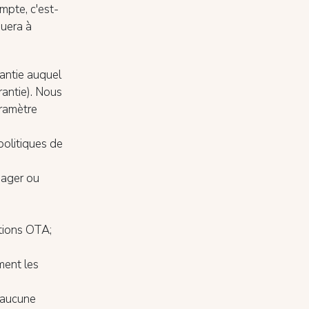
ompte, c'est-
quera à
rantie auquel
rantie). Nous
aramètre
politiques de
nager ou
ations OTA;
ment les
t aucune