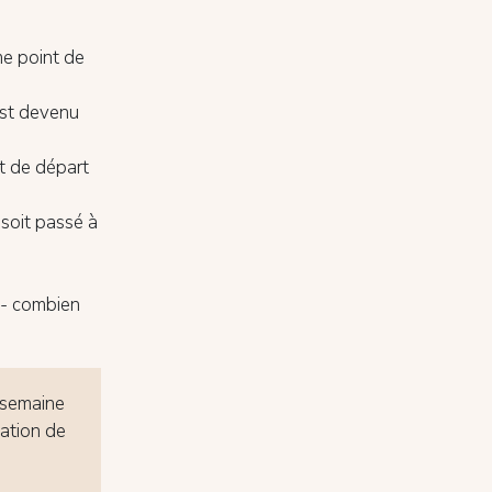
mme point de
 est devenu
t de départ
 soit passé à
- combien
 semaine
éation de