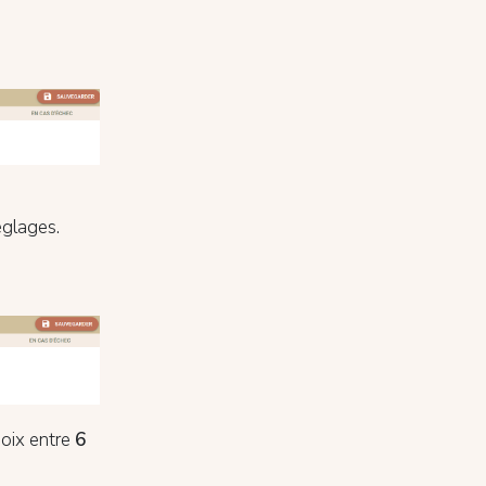
églages.
oix entre
6