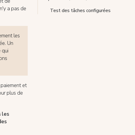
et de
l n'y a pas de
Test des tâches configurées
ement les
née. Un
 qui
ions
 paiement et
our plus de
 les
des