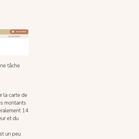
une tâche
 la carte de
Les montants
éralement 14
eur et du
est un peu