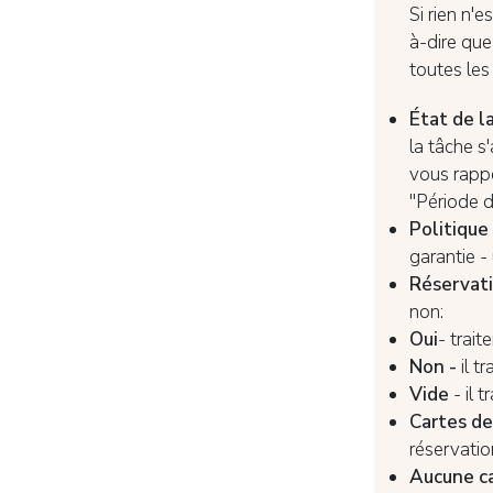
Si rien n'e
à-dire que
toutes les
État de l
la tâche s
vous rapp
"Période d
Politique
garantie -
Réservat
non:
Oui
- trai
Non -
il t
Vide
- il 
Cartes de
réservatio
Aucune c