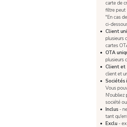
carte de c
filtre peu
"En cas de
ci-dessous
Client u
plusieurs 
cartes ОТ
ОТА uni
plusieurs 
Client e
client et 
Sociétés 
Vous pouve
N'oubliez 
société ou
Inclus
- n
tant qu'en
Exclu
- ex