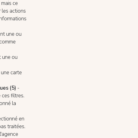
, mais ce
r les actions
informations
ant une ou
e comme
t une ou
 une carte
lues (5)
-
es filtres.
ionné la
lectionné en
as traitées.
 l'agence